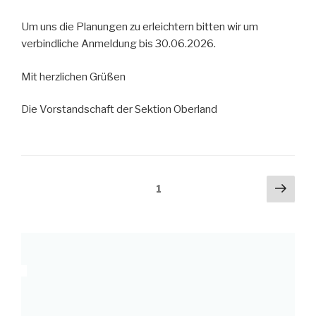
Um uns die Planungen zu erleichtern bitten wir um
verbindliche Anmeldung bis 30.06.2026.
Mit herzlichen Grüßen
Die Vorstandschaft der Sektion Oberland
Seitennummerierung
Näch
Seite
1
Seit
der
Beiträge