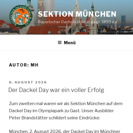
Zum
Inhalt
SEKTION MÜNCHEN
springen
Bayerischer Dachshundklub gegr. 1893 e.V.
Menü
AUTOR:
MH
VERÖFFENTLICHT
6. AUGUST 2026
AM
Der Dackel Day war ein voller Erfolg
Zum zweiten mal waren wir als Sektion München auf dem
Dackel Day im Olympiapark zu Gast. Unser Ausbilder
Peter Brandstätter schildert seine Eindrücke:
München, 2. August 2026, der Dackel Day im Münchner