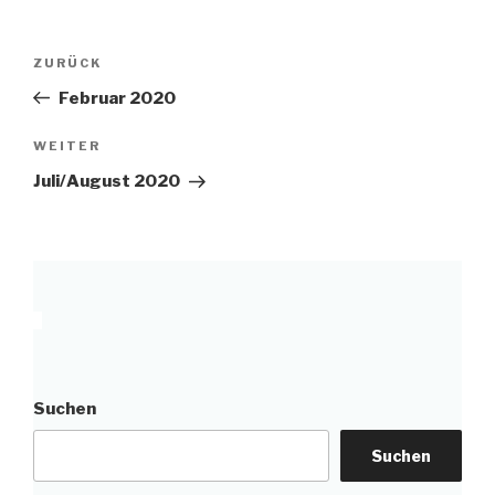
Beitragsnavigation
Vorheriger
ZURÜCK
Beitrag
Februar 2020
Nächster
WEITER
Beitrag
Juli/August 2020
Suchen
Suchen