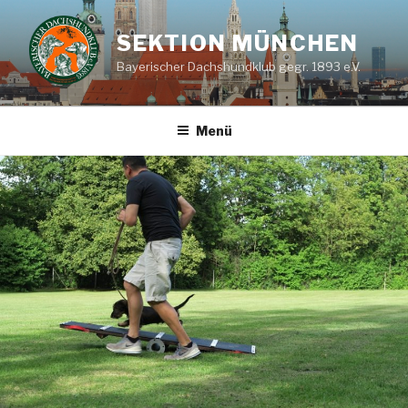
Zum
Inhalt
SEKTION MÜNCHEN
springen
Bayerischer Dachshundklub gegr. 1893 e.V.
Menü