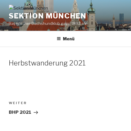
Zum
Inhalt
SEKTION MÜNCHEN
springen
Bayerischer Dachshundklub gegr. 1893 e.V.
Menü
Herbstwanderung 2021
Beitragsnavigation
Nächster
WEITER
Beitrag
BHP 2021