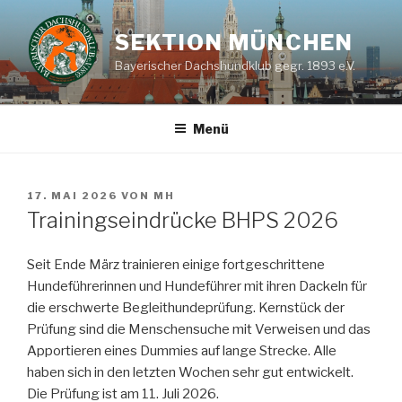
Zum
Inhalt
SEKTION MÜNCHEN
springen
Bayerischer Dachshundklub gegr. 1893 e.V.
Menü
VERÖFFENTLICHT
17. MAI 2026
VON
MH
AM
Trainingseindrücke BHPS 2026
Seit Ende März trainieren einige fortgeschrittene
Hundeführerinnen und Hundeführer mit ihren Dackeln für
die erschwerte Begleithundeprüfung. Kernstück der
Prüfung sind die Menschensuche mit Verweisen und das
Apportieren eines Dummies auf lange Strecke. Alle
haben sich in den letzten Wochen sehr gut entwickelt.
Die Prüfung ist am 11. Juli 2026.