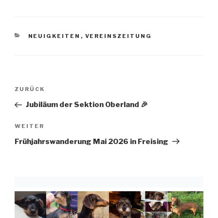
KATEGORIEN
NEUIGKEITEN
,
VEREINSZEITUNG
Beitragsnavigation
Vorheriger
ZURÜCK
Beitrag
Jubiläum der Sektion Oberland 🎉
Nächster
WEITER
Beitrag
Frühjahrswanderung Mai 2026 in Freising