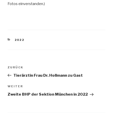
Fotos einverstanden.)
KATEGORIEN
2022
Beitragsnavigation
Vorheriger
ZURÜCK
Beitrag
Tierärztin Frau Dr. Hollmann zu Gast
Nächster
WEITER
Beitrag
Zweite BHP der Sektion München in 2022