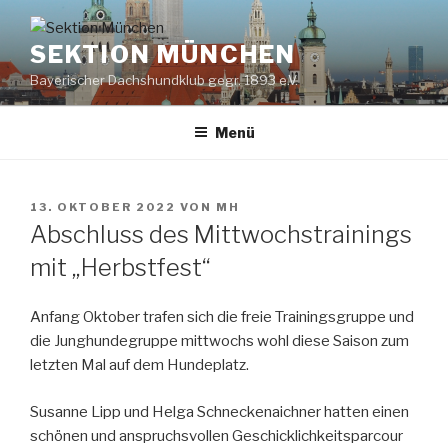
Zum
Inhalt
SEKTION MÜNCHEN
springen
Bayerischer Dachshundklub gegr. 1893 e.V.
Menü
VERÖFFENTLICHT
13. OKTOBER 2022
VON
MH
AM
Abschluss des Mittwochstrainings
mit „Herbstfest“
Anfang Oktober trafen sich die freie Trainingsgruppe und
die Junghundegruppe mittwochs wohl diese Saison zum
letzten Mal auf dem Hundeplatz.
Susanne Lipp und Helga Schneckenaichner hatten einen
schönen und anspruchsvollen Geschicklichkeitsparcour