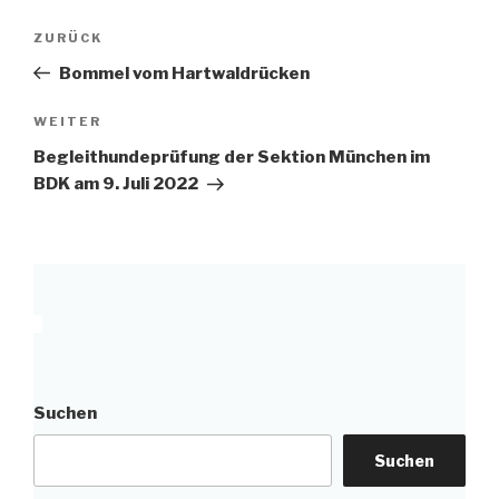
Beitragsnavigation
Vorheriger
ZURÜCK
Beitrag
Bommel vom Hartwaldrücken
Nächster
WEITER
Beitrag
Begleithundeprüfung der Sektion München im
BDK am 9. Juli 2022
Suchen
Suchen