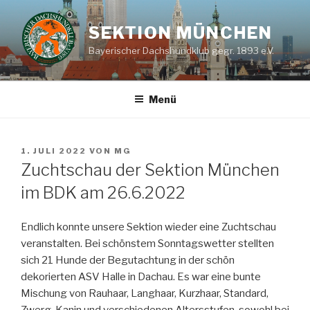
Zum
Inhalt
SEKTION MÜNCHEN
springen
Bayerischer Dachshundklub gegr. 1893 e.V.
Menü
VERÖFFENTLICHT
1. JULI 2022
VON
MG
AM
Zuchtschau der Sektion München
im BDK am 26.6.2022
Endlich konnte unsere Sektion wieder eine Zuchtschau
veranstalten. Bei schönstem Sonntagswetter stellten
sich 21 Hunde der Begutachtung in der schön
dekorierten ASV Halle in Dachau. Es war eine bunte
Mischung von Rauhaar, Langhaar, Kurzhaar, Standard,