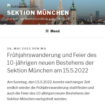
Zum
Inhalt
SEKTION MÜNCHEN
springen
Bayerischer Dachshundklub gegr. 1893 e.V.
Menü
VERÖFFENTLICHT
26. MAI 2022
VON
MG
AM
Frühjahrswanderung und Feier des
10-jährigen neuen Bestehens der
Sektion München am 15.5.2022
Am Sonntag, den 15.5.2022, konnte nach langer Zeit
endlich wieder die Frühjahrswanderung stattfinden und
auch die Feier des 10-jährigen neuen Bestehens der
Sektion München nachgeholt werden.