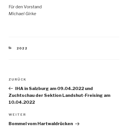
Für den Vorstand
Michael Girke
KATEGORIEN
2022
Beitragsnavigation
Vorheriger
ZURÜCK
Beitrag
IHA in Salzburg am 09.04.2022 und
Zuchtschau der Sektion Landshut-Freising am
10.04.2022
Nächster
WEITER
Beitrag
Bommel vom Hartwaldrücken