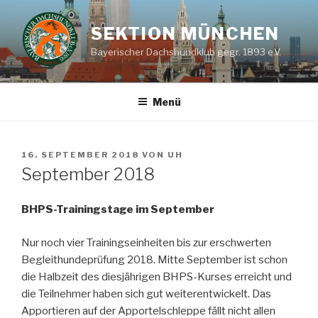
Zum
Inhalt
SEKTION MÜNCHEN
springen
Bayerischer Dachshundklub gegr. 1893 e.V.
Menü
VERÖFFENTLICHT
16. SEPTEMBER 2018
VON
UH
AM
September 2018
BHPS-Trainingstage im September
Nur noch vier Trainingseinheiten bis zur erschwerten
Begleithundeprüfung 2018. Mitte September ist schon
die Halbzeit des diesjährigen BHPS-Kurses erreicht und
die Teilnehmer haben sich gut weiterentwickelt. Das
Apportieren auf der Apportelschleppe fällt nicht allen