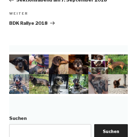
Sektionsabend am 7. September 2018
Nächster
WEITER
Beitrag
BDK Rallye 2018
Suchen
Suchen