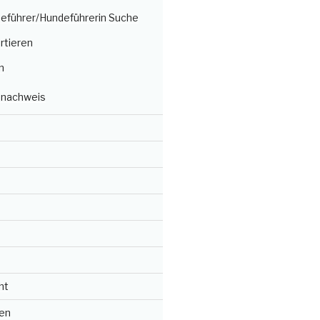
deführer/Hundeführerin Suche
rtieren
n
nachweis
ht
en