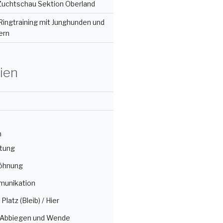
 Zuchtschau Sektion Oberland
Ringtraining mit Junghunden und
ern
ien
n
itung
öhnung
munikation
/ Platz (Bleib) / Hier
, Abbiegen und Wende