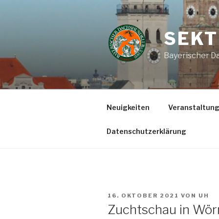
Zum
Inhalt
springen
SEKT
Bayerischer Da
Neuigkeiten
Veranstaltun
Datenschutzerklärung
VERÖFFENTLICHT
16. OKTOBER 2021
VON
UH
AM
Zuchtschau in Wör