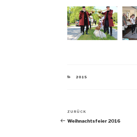
KATEGORIEN
2015
Beitragsnavigation
Vorheriger
ZURÜCK
Beitrag
Weihnachtsfeier 2016