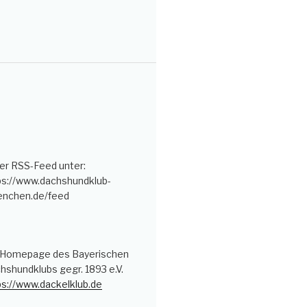
er RSS-Feed unter:
ps://www.dachshundklub-
nchen.de/feed
 Homepage des Bayerischen
hshundklubs gegr. 1893 e.V.
ps://www.dackelklub.de