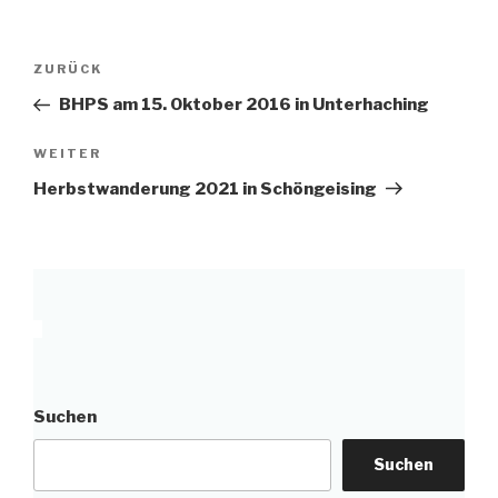
Beitragsnavigation
Vorheriger
ZURÜCK
Beitrag
BHPS am 15. Oktober 2016 in Unterhaching
Nächster
WEITER
Beitrag
Herbstwanderung 2021 in Schöngeising
Suchen
Suchen