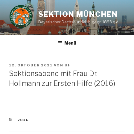
Zum
Inhalt
SEKTION MÜNCHEN
springen
Bayerischer Dachshundklub gegr. 1893 e.V.
Menü
VERÖFFENTLICHT
12. OKTOBER 2021
VON
UH
AM
Sektionsabend mit Frau Dr.
Hollmann zur Ersten Hilfe (2016)
KATEGORIEN
2016