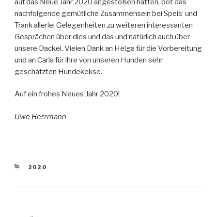
auf das Neue Jahr 2020 angestoßen hatten, bot das
nachfolgende gemütliche Zusammensein bei Speis‘ und
Trank allerlei Gelegenheiten zu weiteren interessanten
Gesprächen über dies und das und natürlich auch über
unsere Dackel. Vielen Dank an Helga für die Vorbereitung
und an Carla für ihre von unseren Hunden sehr
geschätzten Hundekekse.
Auf ein frohes Neues Jahr 2020!
Uwe Herrmann
KATEGORIEN
2020
Beitragsnavigation