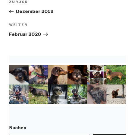
Vorheriger
ZURÜCK
Beitrag
Dezember 2019
Nächster
WEITER
Beitrag
Februar 2020
Suchen