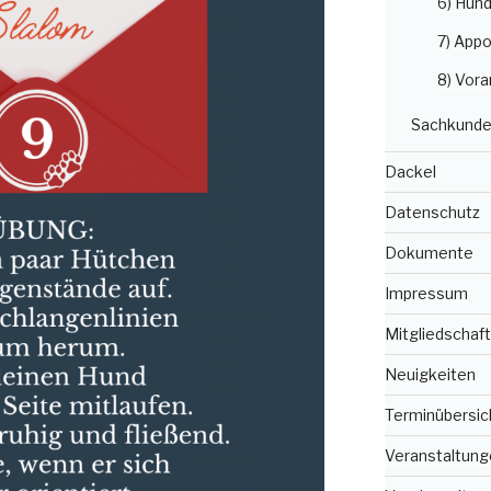
6) Hun
7) Appo
8) Vora
Sachkunde
Dackel
Datenschutz
Dokumente
Impressum
Mitgliedschaft
Neuigkeiten
Terminübersic
Veranstaltung