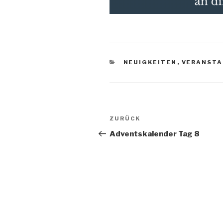
KATEGORIEN
NEUIGKEITEN
,
VERANST
Beitragsnavigation
Vorheriger
ZURÜCK
Beitrag
Adventskalender Tag 8