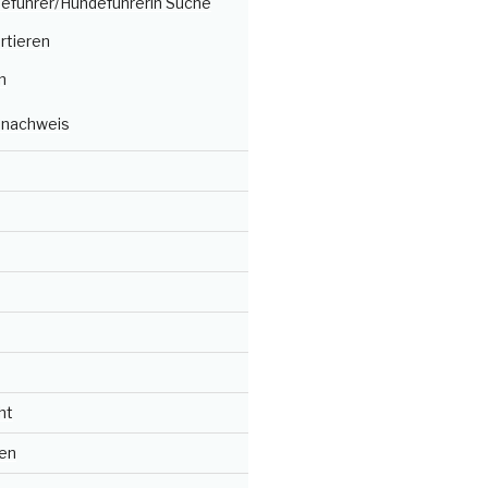
deführer/Hundeführerin Suche
rtieren
n
nachweis
ht
en