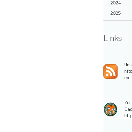
2024
2025
Links
Uns
htt
mue
Zur
Dac
htt