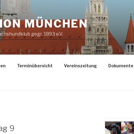
ION MÜNCHEN
chshundklub gegr. 1893 e.V.
gen
Terminübersicht
Vereinszeitung
Dokumente
ag 9