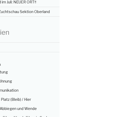
im Juli: NEUER ORT‼️
 Zuchtschau Sektion Oberland
ien
n
itung
öhnung
munikation
/ Platz (Bleib) / Hier
, Abbiegen und Wende