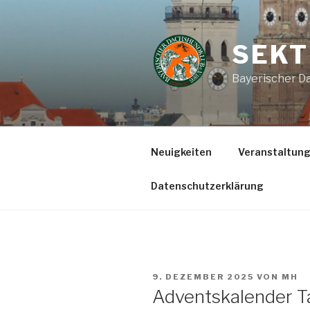
Zum
Inhalt
springen
SEKT
Bayerischer Da
Neuigkeiten
Veranstaltun
Datenschutzerklärung
VERÖFFENTLICHT
9. DEZEMBER 2025
VON
MH
AM
Adventskalender T