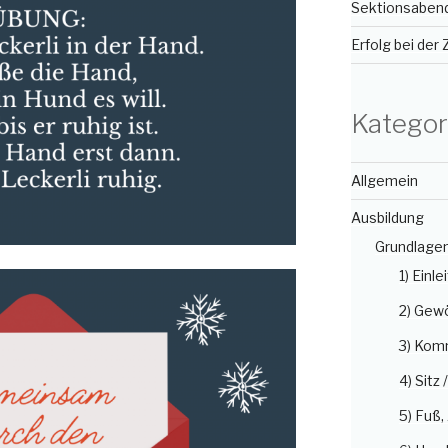
Sektionsabend 
Erfolg bei der
Kategor
Allgemein
Ausbildung
Grundlage
1) Einle
2) Gew
3) Kom
4) Sitz 
5) Fuß