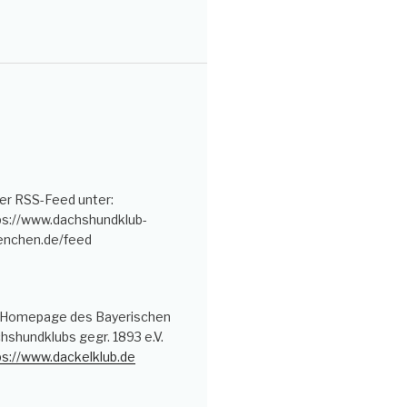
er RSS-Feed unter:
ps://www.dachshundklub-
nchen.de/feed
 Homepage des Bayerischen
hshundklubs gegr. 1893 e.V.
ps://www.dackelklub.de