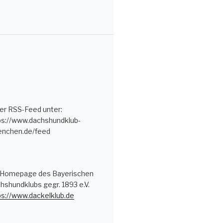
er RSS-Feed unter:
ps://www.dachshundklub-
nchen.de/feed
 Homepage des Bayerischen
hshundklubs gegr. 1893 e.V.
ps://www.dackelklub.de