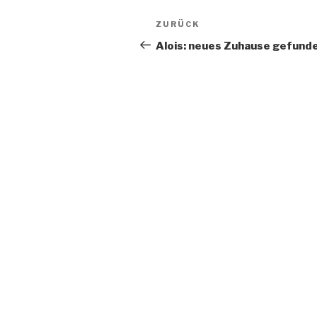
Beitragsnavigation
Vorheriger
ZURÜCK
Beitrag
Alois: neues Zuhause gefunde