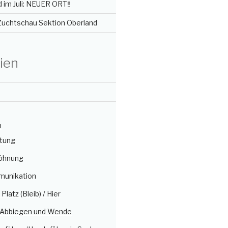
im Juli: NEUER ORT‼️
 Zuchtschau Sektion Oberland
ien
n
itung
öhnung
munikation
/ Platz (Bleib) / Hier
, Abbiegen und Wende