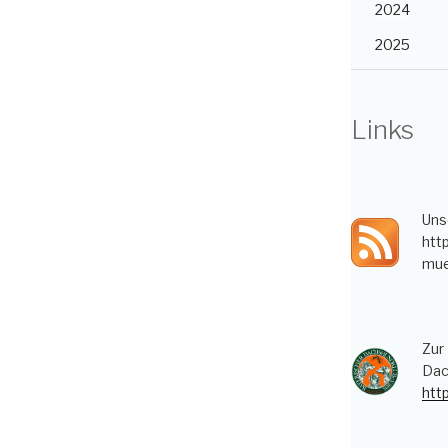
2024
2025
Links
Uns
htt
mue
Zur
Dac
htt