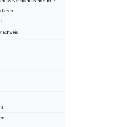
deführer/Hundeführerin Suche
rtieren
n
nachweis
ht
en