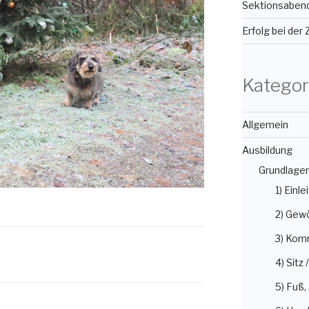
Sektionsabend 
Erfolg bei der
Kategor
Allgemein
Ausbildung
Grundlage
1) Einle
2) Gew
3) Kom
4) Sitz 
5) Fuß