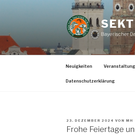
Zum
Inhalt
springen
SEKT
Bayerischer Da
Neuigkeiten
Veranstaltun
Datenschutzerklärung
VERÖFFENTLICHT
23. DEZEMBER 2024
VON
MH
AM
Frohe Feiertage un